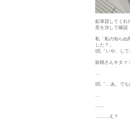
鉛筆貸してくれ
意を決して確認
私「私の知らぬ
した？」
I氏「いや、し
妖精さんキタァ
…
I氏「…あ、でも
…
……
………え？