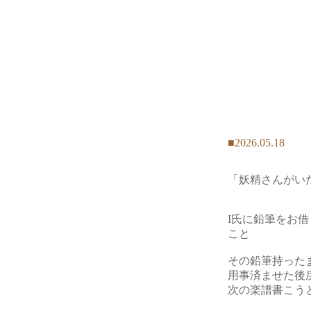
■2026.05.18
「妖精さんがい
I氏に鉛筆をお
こと
その鉛筆持った
用事済ませた後
次の楽譜書こう